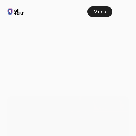
Menu
Årets
mest
omtalade
sommarpratare