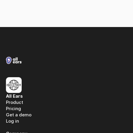
Loxias & All Ears: A partnership built on spoken 
media intelligence
All Ears
Product
Pricing
Get a demo
Log in
Log in