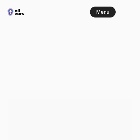
Menu
4.
Adam
Györki