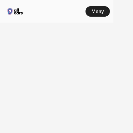
Meny
Fånga
trender
innan
de
slår
igenom
De viktigaste trenderna syns först talad media, 
långt innan de når nyhetssidorna. All Ears 
analyserar miljontals samtal i realtid och 
identifierar mönster, opinionsförändringar och 
framväxande beteenden så att du alltid har data 
att agera på.
Kom igång
Hitta din plan