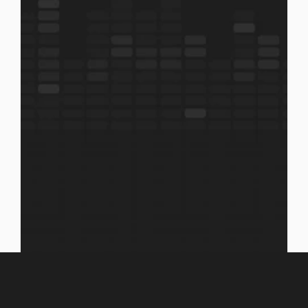
Redo
att
delta
i
konversatione
n?
Boka en demo
Läs mer