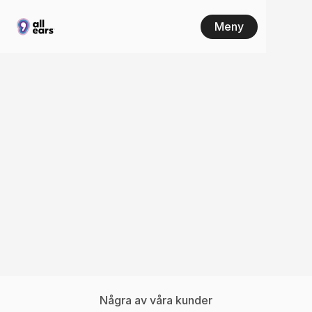
Meny
Konkurrentanalys
i
realtid
Vet du vad som sägs om dina konkurrenter i 
podcasts, på TikTok och YouTube? All Ears 
analyserar talat innehåll i realtid så att du kan 
benchmarka, identifiera möjligheter och ligga 
steget före.
Kom igång
Hitta din plan
Några av våra kunder