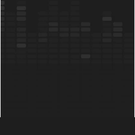
Redo
att
delta
i
konversationen?
Boka en demo
Läs mer