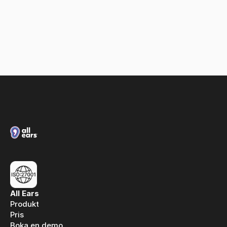
Loxias & All Ears: A partnership built on spoken 
media intelligence
All Ears
Produkt
Pris
Boka en demo