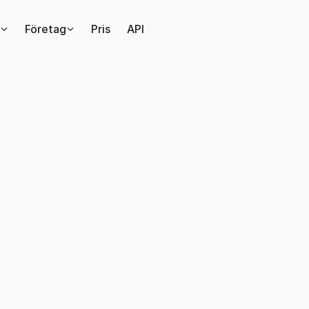
Företag
Pris
API
All
Ears
är
nu
ISO
27001-certifierade