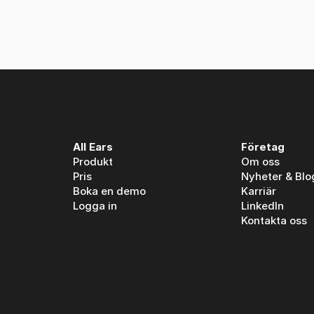
 Ears: A partnership built on spoken media intelligence
All Ears
Företag
Produkt
Om oss
Pris
Nyheter & Blo
Boka en demo
Karriär
Logga in
LinkedIn
Kontakta oss