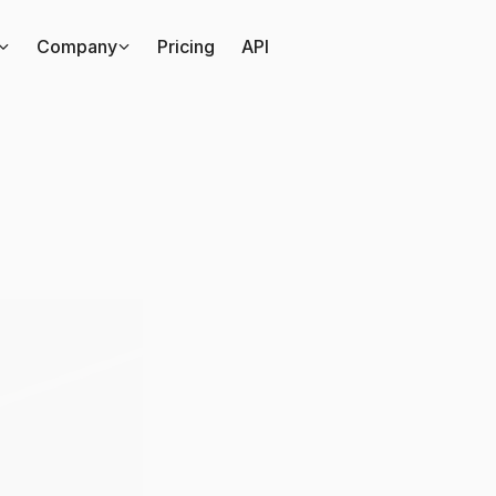
Company
Pricing
API
du
vad
som
händer
p
bes
mäktigaste
kanal